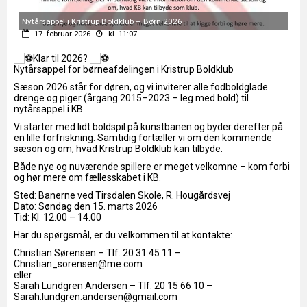
Nytårsappel i Kristrup Boldklub – Børn 2026
17. februar 2026
kl. 11:07
Klar til 2026?
Nytårsappel for børneafdelingen i Kristrup Boldklub
Sæson 2026 står for døren, og vi inviterer alle fodboldglade
drenge og piger (årgang 2015–2023 – leg med bold) til
nytårsappel i KB.
Vi starter med lidt boldspil på kunstbanen og byder derefter på
en lille forfriskning. Samtidig fortæller vi om den kommende
sæson og om, hvad Kristrup Boldklub kan tilbyde.
Både nye og nuværende spillere er meget velkomne – kom forbi
og hør mere om fællesskabet i KB.
Sted: Banerne ved Tirsdalen Skole, R. Hougårdsvej
Dato: Søndag den 15. marts 2026
Tid: Kl. 12.00 – 14.00
Har du spørgsmål, er du velkommen til at kontakte:
Christian Sørensen – Tlf. 20 31 45 11 –
Christian_sorensen@me.com
eller
Sarah Lundgren Andersen – Tlf. 20 15 66 10 –
Sarah.lundgren.andersen@gmail.com