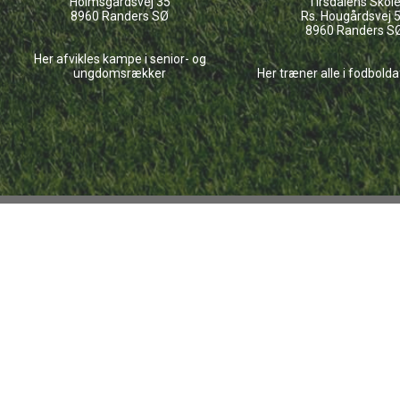
Holmsgårdsvej 35
Tirsdalens Skol
8960 Randers SØ
Rs. Hougårdsvej 
8960 Randers S
Her afvikles kampe i senior- og
ungdomsrækker
Her træner alle i fodbold