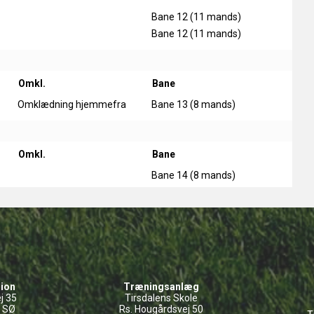
Bane 12 (11 mands)
Bane 12 (11 mands)
Omkl.
Bane
Omklædning hjemmefra
Bane 13 (8 mands)
Omkl.
Bane
Bane 14 (8 mands)
dion
Træningsanlæg
j 35
Tirsdalens Skole
s SØ
Rs. Hougårdsvej 50