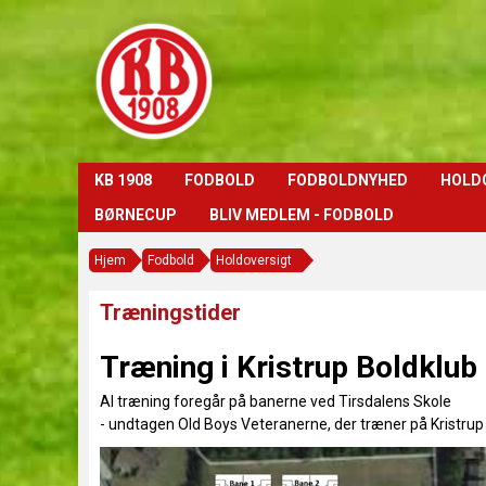
KB 1908
FODBOLD
FODBOLDNYHED
HOLD
BØRNECUP
BLIV MEDLEM - FODBOLD
Hjem
Fodbold
Holdoversigt
Træningstider
Træning i Kristrup Boldklub
Al træning foregår på banerne ved Tirsdalens Skole
- undtagen Old Boys Veteranerne, der træner på Kristrup