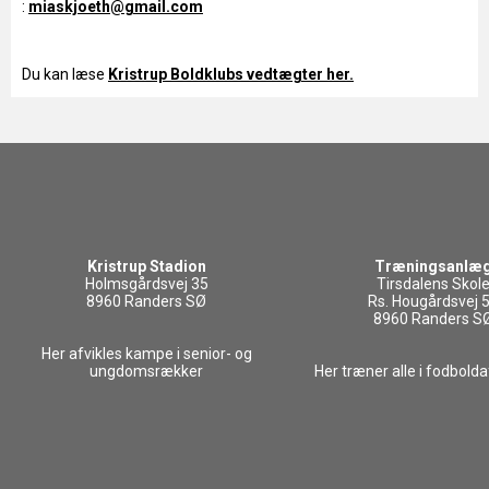
:
miaskjoeth@gmail.com
Du kan læse
Kristrup Boldklubs vedtægter her.
Kristrup Stadion
Træningsanlæ
Holmsgårdsvej 35
Tirsdalens Skol
8960 Randers SØ
Rs. Hougårdsvej 
8960 Randers S
Her afvikles kampe i senior- og
ungdomsrækker
Her træner alle i fodbold