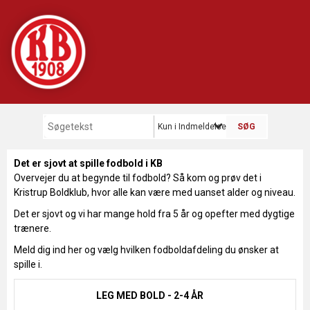
Kun i Indmeldelse - Fodbold
Det er sjovt at spille fodbold i KB
Overvejer du at begynde til fodbold? Så kom og prøv det i
Kristrup Boldklub, hvor alle kan være med uanset alder og niveau.
Det er sjovt og vi har mange hold fra 5 år og opefter med dygtige
trænere.
Meld dig ind her og vælg hvilken fodboldafdeling du ønsker at
spille i.
LEG MED BOLD - 2-4 ÅR