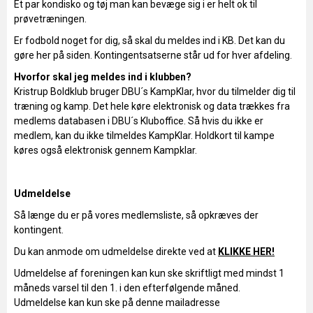
Et par kondisko og tøj man kan bevæge sig i er helt ok til
prøvetræningen.
Er fodbold noget for dig, så skal du meldes ind i KB. Det kan du
gøre her på siden. Kontingentsatserne står ud for hver afdeling.
Hvorfor skal jeg meldes ind i klubben?
Kristrup Boldklub bruger DBU´s KampKlar, hvor du tilmelder dig til
træning og kamp. Det hele køre elektronisk og data trækkes fra
medlems databasen i DBU´s Kluboffice. Så hvis du ikke er
medlem, kan du ikke tilmeldes KampKlar. Holdkort til kampe
køres også elektronisk gennem Kampklar.
Udmeldelse
Så længe du er på vores medlemsliste, så opkræves der
kontingent.
Du kan anmode om udmeldelse direkte ved at
KLIKKE HER!
Udmeldelse af foreningen kan kun ske skriftligt med mindst 1
måneds varsel til den 1. i den efterfølgende måned.
Udmeldelse kan kun ske på denne mailadresse